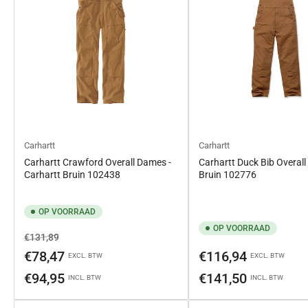
Carhartt
Carhartt
Carhartt Crawford Overall Dames -
Carhartt Duck Bib Overall 
Carhartt Bruin 102438
Bruin 102776
OP VOORRAAD
OP VOORRAAD
Normale
Aanbiedingsprijs
€131,89
prijs
Normale
€78,47
€116,94
EXCL. BTW
EXCL. BTW
prijs
€94,95
€141,50
INCL. BTW
INCL. BTW