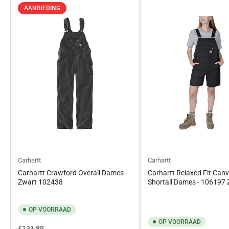
AANBIEDING
Carhartt
Carhartt
Carhartt Crawford Overall Dames -
Carhartt Relaxed Fit Can
Zwart 102438
Shortall Dames - 106197
OP VOORRAAD
OP VOORRAAD
Normale
Aanbiedingsprijs
€131,89