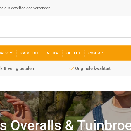
steld is dezelfde dag verzonden!
IRES
KADO IDEE
NIEUW
OUTLET
CONTACT
k & veilig betalen
Originele kwaliteit
 Overalls & Tuinbro