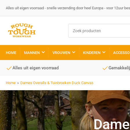
Alles uit eigen voorraad - snelle verzending door heel Europa - voor 12uur be
Zoek
producten
HOME
MANNEN
VROUWEN
KINDEREN
ACCESSO
Alles uit eigen voorraad
Gemakkelij
Home
»
Dames Overalls & Tuinbroeken Duck Canvas
Dames