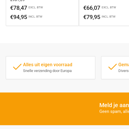
prijs
Normale
€78,47
€66,07
EXCL. BTW
EXCL. BTW
prijs
€94,95
€79,95
INCL. BTW
INCL. BTW
Alles uit eigen voorraad
Gemak
Snelle verzending door Europa
Diver
Meld je aan
Geen spam, all