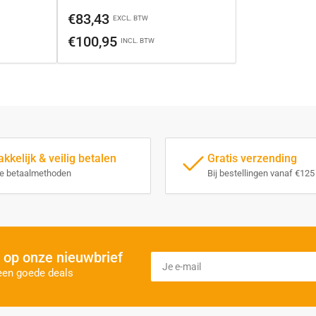
Normale
€83,43
EXCL. BTW
prijs
€100,95
INCL. BTW
kelijk & veilig betalen
Gratis verzending
se betaalmethoden
Bij bestellingen vanaf €125
 op onze nieuwbrief
Je
e-
een goede deals
mail