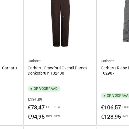
Carhartt
Carhartt
- Carhartt
Carhartt Crawford Overall Dames -
Carhartt Rigby 
Donkerbruin 102438
102987
OP VOORRAAD
OP VOORRAA
Normale
Aanbiedingsprijs
€131,89
prijs
Normale
€78,47
€106,57
EXCL. BTW
EXCL
prijs
€94,95
€128,95
INCL. BTW
INCL