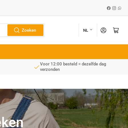
Facebook
Instagr
What
T
Aanmelden
Mini-winkelwagen ope
Zoeken
NL
a
a
l
Voor 12:00 besteld = dezelfde dag
verzonden
eken