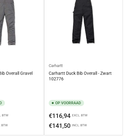
Carhartt
Bib Overall Gravel
Carhartt Duck Bib Overall - Zwart
102776
D
OP VOORRAAD
Normale
€116,94
. BTW
EXCL. BTW
prijs
€141,50
. BTW
INCL. BTW