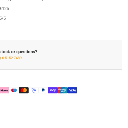
ker
 €125
5/5
 stock or questions?
) 6 5152 7489