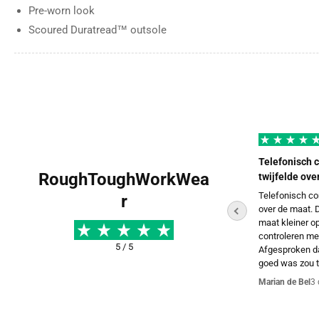
Pre-worn look
Scoured Duratread™ outsole
Goede prijzen en snelle levering.
Telefonisch 
RoughToughWorkWea
twijfelde ove
te
Goede prijzen en snelle levering.
Groot Carhartt assortiment.
Telefonisch co
r
over de maat. D
F.
4 dec 2025
maat kleiner op
controleren met
5 / 5
Afgesproken da
goed was zou t
Marian de Bel
3 