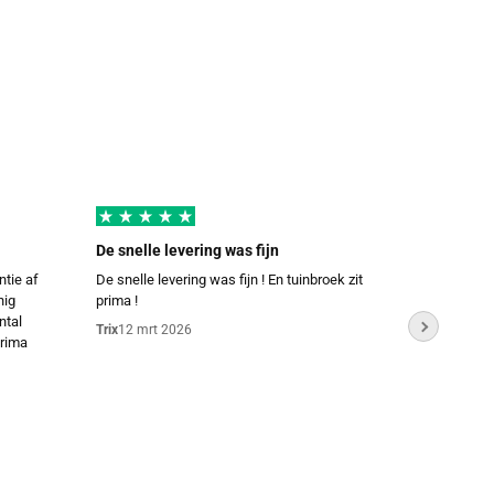
De snelle levering was fijn
Passen
ntie af
De snelle levering was fijn ! En tuinbroek zit
Perfect,
nig
prima !
MW
2 mr
ntal
Trix
12 mrt 2026
Prima