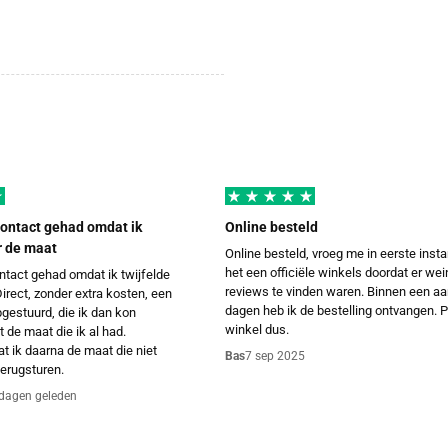
contact gehad omdat ik
Online besteld
r de maat
Online besteld, vroeg me in eerste insta
het een officiële winkels doordat er wei
ntact gehad omdat ik twijfelde
reviews te vinden waren. Binnen een aa
irect, zonder extra kosten, een
dagen heb ik de bestelling ontvangen. 
gestuurd, die ik dan kon
winkel dus.
 de maat die ik al had.
t ik daarna de maat die niet
Bas
7 sep 2025
erugsturen.
dagen geleden