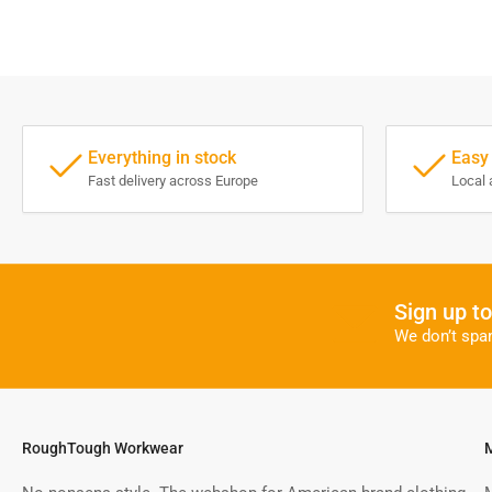
Everything in stock
Easy
Fast delivery across Europe
Local 
Sign up t
We don’t spa
RoughTough Workwear