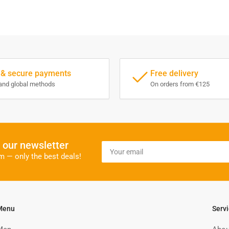
 & secure payments
Free delivery
and global methods
On orders from €125
o our newsletter
Your
email
m — only the best deals!
Menu
Serv