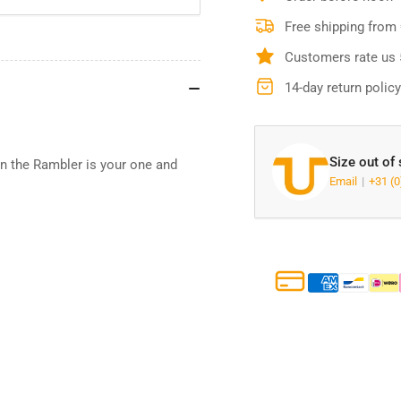
Wicker
Wic
Free shipping from
Customers rate us 
14-day return policy
Size out of
en the Rambler is your one and
Email
+31 (0