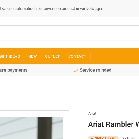
 ontvang je automatisch bij toevoegen product in winkelwagen
GIFT IDEAS
NEW
OUTLET
CONTACT
cure payments
Service minded
Ariat
Ariat Rambler 
ONLY 1 LEFT
SKU:
62c